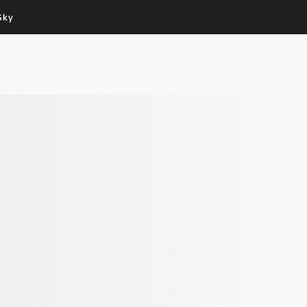
Sky
Cos’altro vedere:
Un mondo di offerte:
PROGRAMMI SKY
SKY.IT
NOW
PECHINO EXPRESS