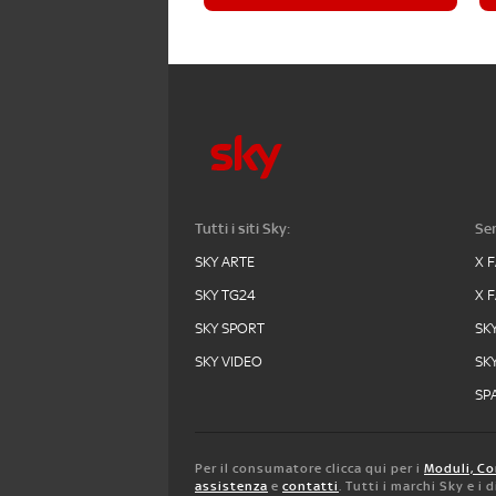
Tutti i siti Sky:
Ser
SKY ARTE
X 
SKY TG24
X 
SKY SPORT
SK
SKY VIDEO
SK
SPA
Per il consumatore clicca qui per i
Moduli, Co
assistenza
e
contatti
. Tutti i marchi Sky e i