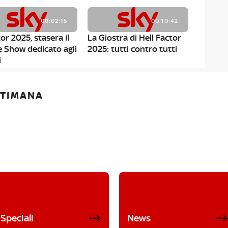
00:02:15
00:10:42
or 2025, stasera il
La Giostra di Hell Factor
e Show dedicato agli
2025: tutti contro tutti
i
ETTIMANA
Speciali
News