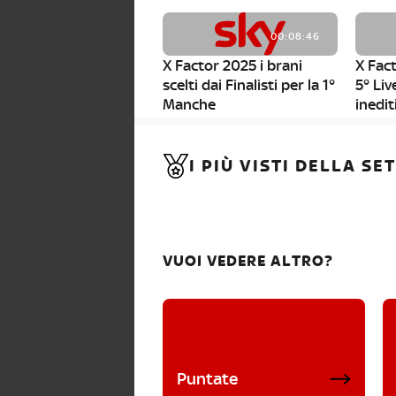
00:08:46
X Factor 2025 i brani
X Fact
scelti dai Finalisti per la 1°
5° Liv
Manche
inedit
00:01:11
I PIÙ VISTI DELLA S
X Factor 2025, da stasera
al via i nuovi Bootcamp!
VUOI VEDERE ALTRO?
Puntate