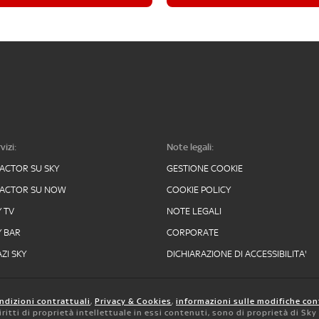
vizi:
Note legali:
FACTOR SU SKY
GESTIONE COOKIE
FACTOR SU NOW
COOKIE POLICY
Y TV
NOTE LEGALI
Y BAR
CORPORATE
ZI SKY
DICHIARAZIONE DI ACCESSIBILITA'
ndizioni contrattuali
,
Privacy & Cookies
,
informazioni sulle modifiche con
 diritti di proprietà intellettuale in essi contenuti, sono di proprietà di Sk