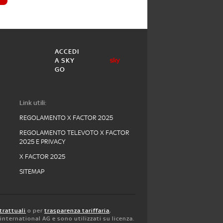
ACCEDI
A SKY
GO
Link utili:
REGOLAMENTO X FACTOR 2025
REGOLAMENTO TELEVOTO X FACTOR
2025 E PRIVACY
X FACTOR 2025
SITEMAP
trattuali
o per
trasparenza tariffaria
,
y international AG e sono utilizzati su licenza.