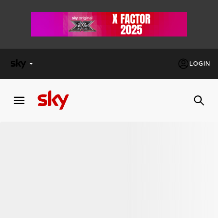
LOGIN
X
FACTOR
MASTERCHEF
PECHINO
EXPRESS
Cos’altro vedere:
PROGRAMMI SKY
Un mondo di offerte:
SKY.IT
NOW