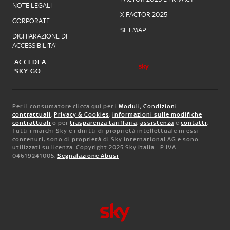
NOTE LEGALI
X FACTOR 2025
CORPORATE
SITEMAP
DICHIARAZIONE DI
ACCESSIBILITA'
ACCEDI A
SKY GO
Per il consumatore clicca qui per i
Moduli, Condizioni
contrattuali
,
Privacy & Cookies
,
informazioni sulle modifiche
contrattuali
o per
trasparenza tariffaria
,
assistenza
e
contatti
.
Tutti i marchi Sky e i diritti di proprietà intellettuale in essi
contenuti, sono di proprietà di Sky international AG e sono
utilizzati su licenza. Copyright 2025 Sky Italia - P.IVA
04619241005.
Segnalazione Abusi