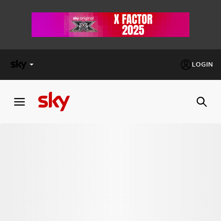
LOGIN
X
FACTOR
MASTERCHEF
PECHINO
EXPRESS
Cos’altro vedere:
PROGRAMMI SKY
Un mondo di offerte:
SKY.IT
NOW