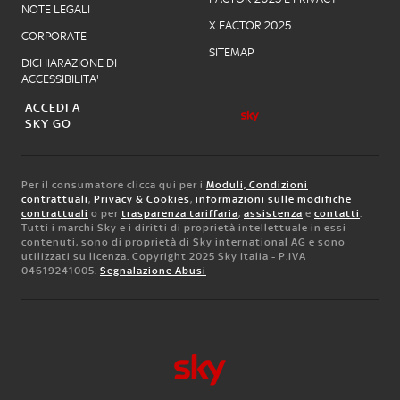
NOTE LEGALI
X FACTOR 2025
CORPORATE
SITEMAP
DICHIARAZIONE DI
ACCESSIBILITA'
ACCEDI A
SKY GO
Per il consumatore clicca qui per i
Moduli, Condizioni
contrattuali
,
Privacy & Cookies
,
informazioni sulle modifiche
contrattuali
o per
trasparenza tariffaria
,
assistenza
e
contatti
.
Tutti i marchi Sky e i diritti di proprietà intellettuale in essi
contenuti, sono di proprietà di Sky international AG e sono
utilizzati su licenza. Copyright 2025 Sky Italia - P.IVA
04619241005.
Segnalazione Abusi