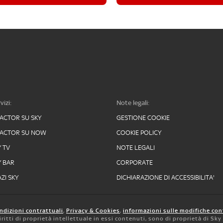
vizi:
Note legali:
FACTOR SU SKY
GESTIONE COOKIE
FACTOR SU NOW
COOKIE POLICY
Y TV
NOTE LEGALI
Y BAR
CORPORATE
ZI SKY
DICHIARAZIONE DI ACCESSIBILITA'
ndizioni contrattuali
,
Privacy & Cookies
,
informazioni sulle modifiche con
 diritti di proprietà intellettuale in essi contenuti, sono di proprietà di Sk