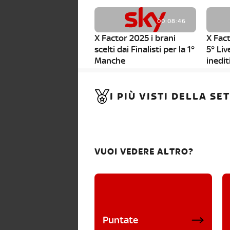
00:08:46
X Factor 2025 i brani
X Fact
scelti dai Finalisti per la 1°
5° Liv
Manche
inedit
00:01:11
I PIÙ VISTI DELLA S
X Factor 2025, da stasera
al via i nuovi Bootcamp!
VUOI VEDERE ALTRO?
Puntate