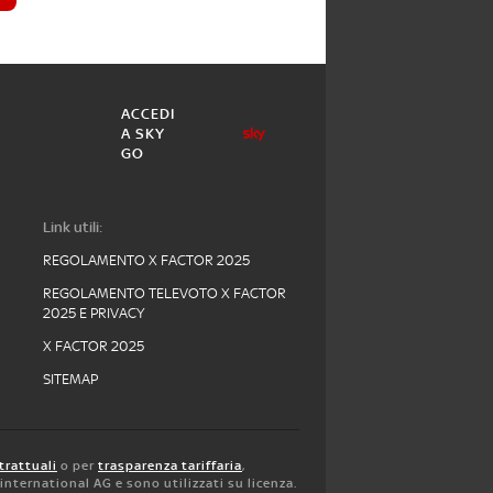
ACCEDI
A SKY
GO
Link utili:
REGOLAMENTO X FACTOR 2025
REGOLAMENTO TELEVOTO X FACTOR
2025 E PRIVACY
X FACTOR 2025
SITEMAP
trattuali
o per
trasparenza tariffaria
,
y international AG e sono utilizzati su licenza.