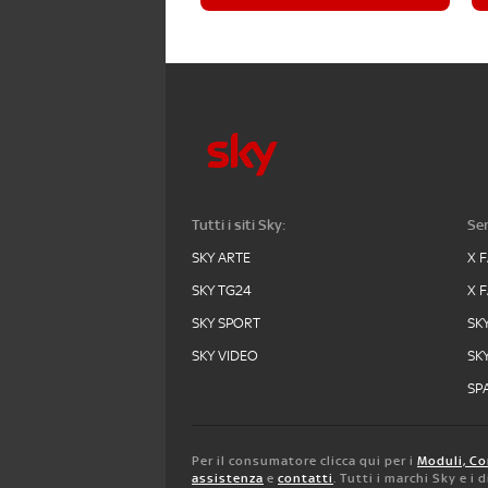
Tutti i siti Sky:
Ser
SKY ARTE
X 
SKY TG24
X 
SKY SPORT
SK
SKY VIDEO
SK
SPA
Per il consumatore clicca qui per i
Moduli, Co
assistenza
e
contatti
. Tutti i marchi Sky e i