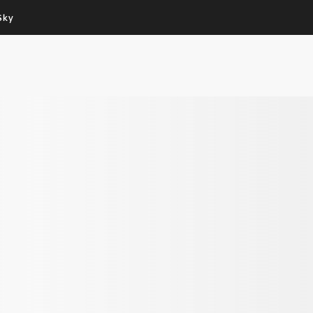
Sky
Cos’altro vedere:
Un mondo di offerte:
PROGRAMMI SKY
SKY.IT
NOW
PECHINO EXPRESS