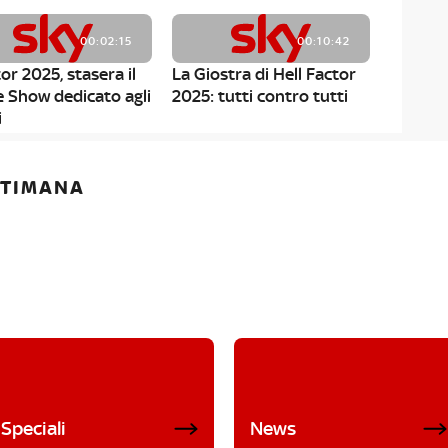
00:02:15
00:10:42
or 2025, stasera il
La Giostra di Hell Factor
e Show dedicato agli
2025: tutti contro tutti
i
ETTIMANA
Speciali
News