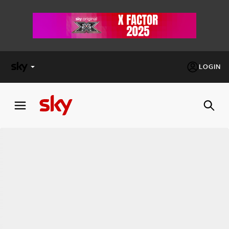
LOGIN
X
FACTOR
MASTERCHEF
PECHINO
EXPRESS
Cos’altro vedere:
PROGRAMMI SKY
Un mondo di offerte:
SKY.IT
NOW