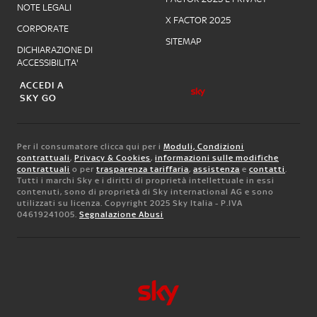
NOTE LEGALI
X FACTOR 2025
CORPORATE
SITEMAP
DICHIARAZIONE DI
ACCESSIBILITA'
ACCEDI A
SKY GO
Per il consumatore clicca qui per i
Moduli, Condizioni
contrattuali
,
Privacy & Cookies
,
informazioni sulle modifiche
contrattuali
o per
trasparenza tariffaria
,
assistenza
e
contatti
.
Tutti i marchi Sky e i diritti di proprietà intellettuale in essi
contenuti, sono di proprietà di Sky international AG e sono
utilizzati su licenza. Copyright 2025 Sky Italia - P.IVA
04619241005.
Segnalazione Abusi