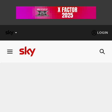
LOGIN
X
FACTOR
MASTERCHEF
PECHINO
EXPRESS
Cos’altro vedere:
PROGRAMMI SKY
Un mondo di offerte:
SKY.IT
NOW