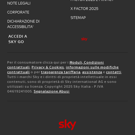
NOTE LEGALI
X FACTOR 2025
CORPORATE
SITEMAP
DICHIARAZIONE DI
ACCESSIBILITA'
ACCEDI A
SKY GO
Per il consumatore clicca qui per i
Moduli, Condizioni
contrattuali
,
Privacy & Cookies
,
informazioni sulle modifiche
contrattuali
o per
trasparenza tariffaria
,
assistenza
e
contatti
.
Tutti i marchi Sky e i diritti di proprietà intellettuale in essi
contenuti, sono di proprietà di Sky international AG e sono
utilizzati su licenza. Copyright 2025 Sky Italia - P.IVA
04619241005.
Segnalazione Abusi