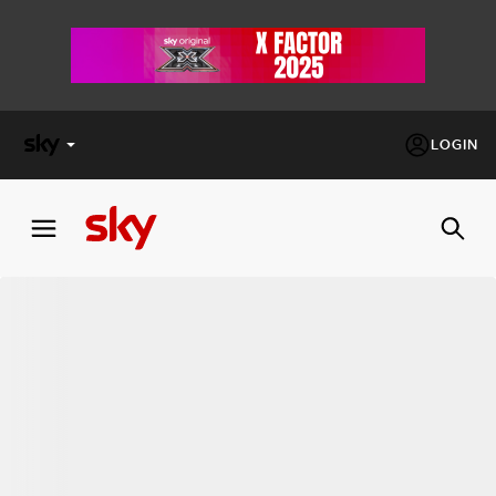
LOGIN
X
FACTOR
MASTERCHEF
PECHINO
EXPRESS
Cos’altro vedere:
PROGRAMMI SKY
Un mondo di offerte:
SKY.IT
NOW