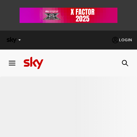
LOGIN
X
FACTOR
MASTERCHEF
PECHINO
EXPRESS
Cos’altro vedere:
PROGRAMMI SKY
Un mondo di offerte:
SKY.IT
NOW