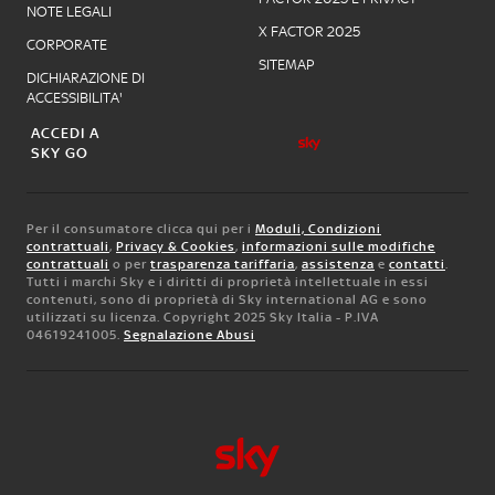
NOTE LEGALI
X FACTOR 2025
CORPORATE
SITEMAP
DICHIARAZIONE DI
ACCESSIBILITA'
ACCEDI A
SKY GO
Per il consumatore clicca qui per i
Moduli, Condizioni
contrattuali
,
Privacy & Cookies
,
informazioni sulle modifiche
contrattuali
o per
trasparenza tariffaria
,
assistenza
e
contatti
.
Tutti i marchi Sky e i diritti di proprietà intellettuale in essi
contenuti, sono di proprietà di Sky international AG e sono
utilizzati su licenza. Copyright 2025 Sky Italia - P.IVA
04619241005.
Segnalazione Abusi