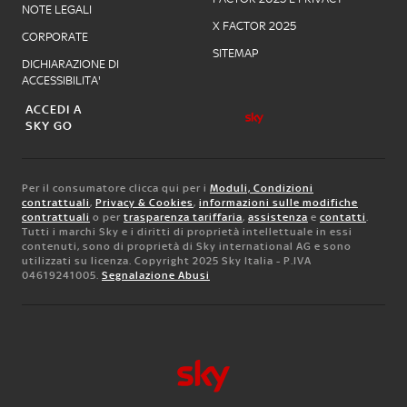
NOTE LEGALI
X FACTOR 2025
CORPORATE
SITEMAP
DICHIARAZIONE DI
ACCESSIBILITA'
ACCEDI A
SKY GO
Per il consumatore clicca qui per i
Moduli, Condizioni
contrattuali
,
Privacy & Cookies
,
informazioni sulle modifiche
contrattuali
o per
trasparenza tariffaria
,
assistenza
e
contatti
.
Tutti i marchi Sky e i diritti di proprietà intellettuale in essi
contenuti, sono di proprietà di Sky international AG e sono
utilizzati su licenza. Copyright 2025 Sky Italia - P.IVA
04619241005.
Segnalazione Abusi