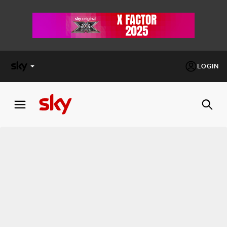
LOGIN
X
FACTOR
MASTERCHEF
PECHINO
EXPRESS
Cos’altro vedere:
PROGRAMMI SKY
Un mondo di offerte:
SKY.IT
NOW