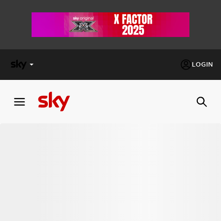
LOGIN
X
FACTOR
MASTERCHEF
PECHINO
EXPRESS
Cos’altro vedere:
PROGRAMMI SKY
Un mondo di offerte:
SKY.IT
NOW