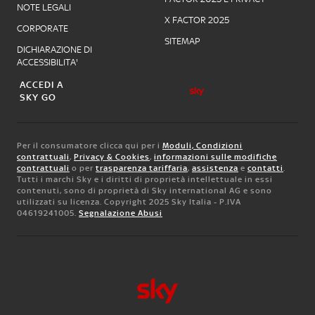
NOTE LEGALI
X FACTOR 2025
CORPORATE
SITEMAP
DICHIARAZIONE DI
ACCESSIBILITA'
ACCEDI A
SKY GO
Per il consumatore clicca qui per i
Moduli, Condizioni
contrattuali
,
Privacy & Cookies
,
informazioni sulle modifiche
contrattuali
o per
trasparenza tariffaria
,
assistenza
e
contatti
.
Tutti i marchi Sky e i diritti di proprietà intellettuale in essi
contenuti, sono di proprietà di Sky international AG e sono
utilizzati su licenza. Copyright 2025 Sky Italia - P.IVA
04619241005.
Segnalazione Abusi