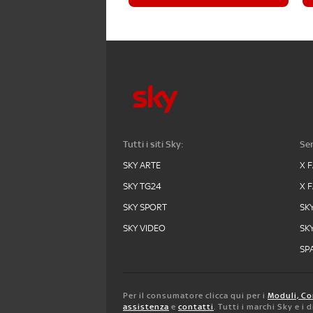
Tutti i siti Sky:
Ser
SKY ARTE
X 
SKY TG24
X 
SKY SPORT
SK
SKY VIDEO
SK
SPA
Per il consumatore clicca qui per i
Moduli, Co
assistenza
e
contatti
. Tutti i marchi Sky e i