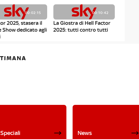
00:02:15
00:10:42
or 2025, stasera il
La Giostra di Hell Factor
e Show dedicato agli
2025: tutti contro tutti
i
ETTIMANA
Speciali
News