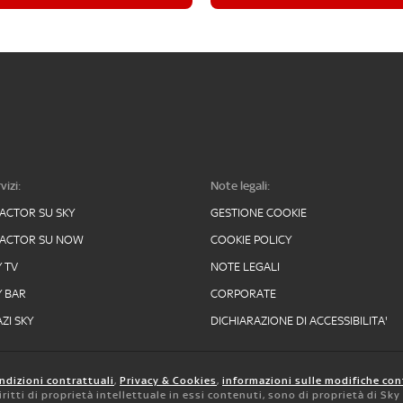
vizi:
Note legali:
FACTOR SU SKY
GESTIONE COOKIE
FACTOR SU NOW
COOKIE POLICY
Y TV
NOTE LEGALI
Y BAR
CORPORATE
ZI SKY
DICHIARAZIONE DI ACCESSIBILITA'
ndizioni contrattuali
,
Privacy & Cookies
,
informazioni sulle modifiche con
 diritti di proprietà intellettuale in essi contenuti, sono di proprietà di Sk