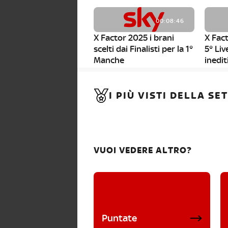
00:08:46
X Factor 2025 i brani
X Fact
scelti dai Finalisti per la 1°
5° Liv
Manche
inedit
00:01:11
I PIÙ VISTI DELLA S
X Factor 2025, da stasera
al via i nuovi Bootcamp!
VUOI VEDERE ALTRO?
Puntate