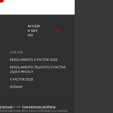
ACCEDI
A SKY
GO
Link utili:
REGOLAMENTO X FACTOR 2025
REGOLAMENTO TELEVOTO X FACTOR
2025 E PRIVACY
X FACTOR 2025
SITEMAP
trattuali
o per
trasparenza tariffaria
,
y international AG e sono utilizzati su licenza.