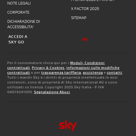
NOTE LEGALI
X FACTOR 2025
CORPORATE
SITEMAP
DICHIARAZIONE DI
ACCESSIBILITA'
ACCEDI A
SKY GO
Per il consumatore clicca qui per i
Moduli, Condizioni
contrattuali
,
Privacy & Cookies
,
informazioni sulle modifiche
contrattuali
o per
trasparenza tariffaria
,
assistenza
e
contatti
.
Tutti i marchi Sky e i diritti di proprietà intellettuale in essi
contenuti, sono di proprietà di Sky international AG e sono
utilizzati su licenza. Copyright 2025 Sky Italia - P.IVA
04619241005.
Segnalazione Abusi