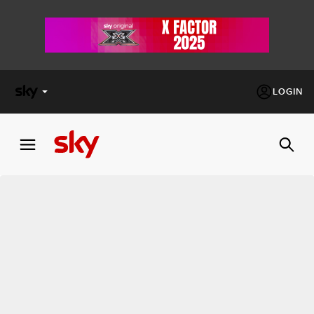
LOGIN
X
FACTOR
MASTERCHEF
PECHINO
EXPRESS
Cos’altro vedere:
PROGRAMMI SKY
Un mondo di offerte:
SKY.IT
NOW