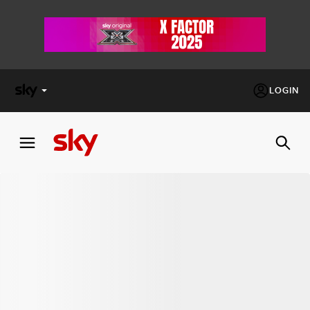
LOGIN
X
FACTOR
MASTERCHEF
PECHINO
EXPRESS
Cos’altro vedere:
PROGRAMMI SKY
Un mondo di offerte:
SKY.IT
NOW