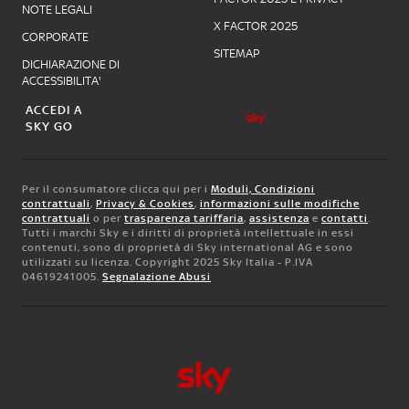
NOTE LEGALI
X FACTOR 2025
CORPORATE
SITEMAP
DICHIARAZIONE DI
ACCESSIBILITA'
ACCEDI A
SKY GO
Per il consumatore clicca qui per i
Moduli, Condizioni
contrattuali
,
Privacy & Cookies
,
informazioni sulle modifiche
contrattuali
o per
trasparenza tariffaria
,
assistenza
e
contatti
.
Tutti i marchi Sky e i diritti di proprietà intellettuale in essi
contenuti, sono di proprietà di Sky international AG e sono
utilizzati su licenza. Copyright 2025 Sky Italia - P.IVA
04619241005.
Segnalazione Abusi