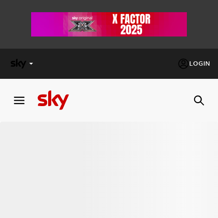
LOGIN
X
FACTOR
MASTERCHEF
PECHINO
EXPRESS
Cos’altro vedere:
PROGRAMMI SKY
Un mondo di offerte:
SKY.IT
NOW