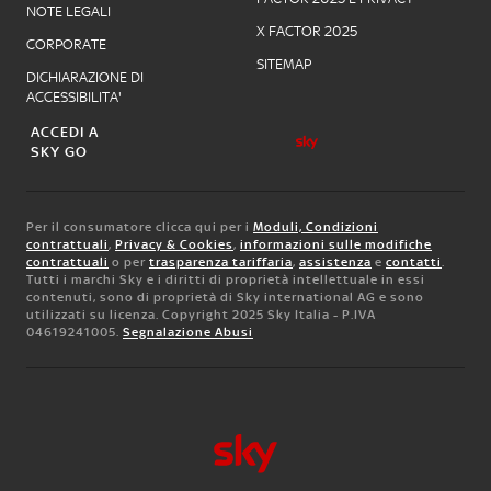
NOTE LEGALI
X FACTOR 2025
CORPORATE
SITEMAP
DICHIARAZIONE DI
ACCESSIBILITA'
ACCEDI A
SKY GO
Per il consumatore clicca qui per i
Moduli, Condizioni
contrattuali
,
Privacy & Cookies
,
informazioni sulle modifiche
contrattuali
o per
trasparenza tariffaria
,
assistenza
e
contatti
.
Tutti i marchi Sky e i diritti di proprietà intellettuale in essi
contenuti, sono di proprietà di Sky international AG e sono
utilizzati su licenza. Copyright 2025 Sky Italia - P.IVA
04619241005.
Segnalazione Abusi