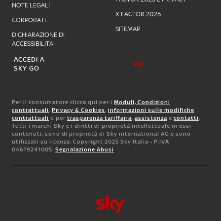
NOTE LEGALI
X FACTOR 2025
CORPORATE
SITEMAP
DICHIARAZIONE DI
ACCESSIBILITA'
ACCEDI A
SKY GO
Per il consumatore clicca qui per i
Moduli, Condizioni
contrattuali
,
Privacy & Cookies
,
informazioni sulle modifiche
contrattuali
o per
trasparenza tariffaria
,
assistenza
e
contatti
.
Tutti i marchi Sky e i diritti di proprietà intellettuale in essi
contenuti, sono di proprietà di Sky international AG e sono
utilizzati su licenza. Copyright 2025 Sky Italia - P.IVA
04619241005.
Segnalazione Abusi