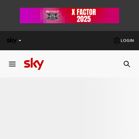
LOGIN
X
FACTOR
MASTERCHEF
PECHINO
EXPRESS
Cos’altro vedere:
PROGRAMMI SKY
Un mondo di offerte:
SKY.IT
NOW