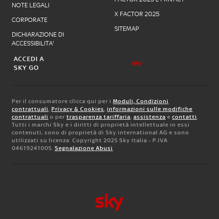
NOTE LEGALI
X FACTOR 2025
CORPORATE
SITEMAP
DICHIARAZIONE DI
ACCESSIBILITA'
ACCEDI A
SKY GO
Per il consumatore clicca qui per i
Moduli, Condizioni
contrattuali
,
Privacy & Cookies
,
informazioni sulle modifiche
contrattuali
o per
trasparenza tariffaria
,
assistenza
e
contatti
.
Tutti i marchi Sky e i diritti di proprietà intellettuale in essi
contenuti, sono di proprietà di Sky international AG e sono
utilizzati su licenza. Copyright 2025 Sky Italia - P.IVA
04619241005.
Segnalazione Abusi