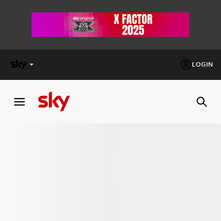
LOGIN
X
FACTOR
MASTERCHEF
PECHINO
EXPRESS
Cos’altro vedere:
PROGRAMMI SKY
Un mondo di offerte:
SKY.IT
NOW