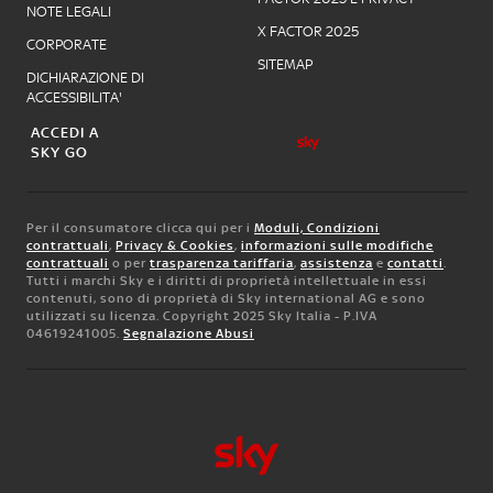
NOTE LEGALI
X FACTOR 2025
CORPORATE
SITEMAP
DICHIARAZIONE DI
ACCESSIBILITA'
ACCEDI A
SKY GO
Per il consumatore clicca qui per i
Moduli, Condizioni
contrattuali
,
Privacy & Cookies
,
informazioni sulle modifiche
contrattuali
o per
trasparenza tariffaria
,
assistenza
e
contatti
.
Tutti i marchi Sky e i diritti di proprietà intellettuale in essi
contenuti, sono di proprietà di Sky international AG e sono
utilizzati su licenza. Copyright 2025 Sky Italia - P.IVA
04619241005.
Segnalazione Abusi