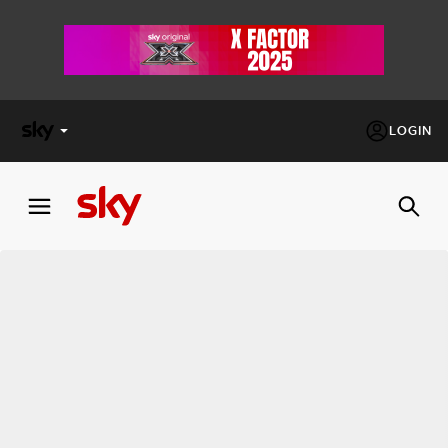
LOGIN
X
FACTOR
MASTERCHEF
PECHINO
EXPRESS
Cos’altro vedere:
PROGRAMMI SKY
Un mondo di offerte:
SKY.IT
NOW