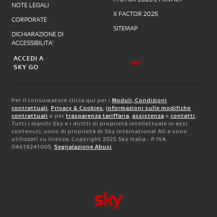
NOTE LEGALI
X FACTOR 2025
CORPORATE
SITEMAP
DICHIARAZIONE DI
ACCESSIBILITA'
ACCEDI A
SKY GO
Per il consumatore clicca qui per i
Moduli, Condizioni
contrattuali
,
Privacy & Cookies
,
informazioni sulle modifiche
contrattuali
o per
trasparenza tariffaria
,
assistenza
e
contatti
.
Tutti i marchi Sky e i diritti di proprietà intellettuale in essi
contenuti, sono di proprietà di Sky international AG e sono
utilizzati su licenza. Copyright 2025 Sky Italia - P.IVA
04619241005.
Segnalazione Abusi