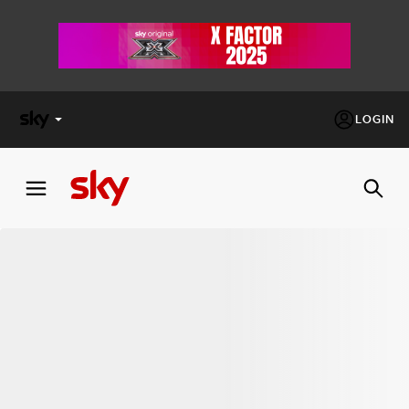
LOGIN
X
FACTOR
MASTERCHEF
PECHINO
EXPRESS
Cos’altro vedere:
PROGRAMMI SKY
Un mondo di offerte:
SKY.IT
NOW