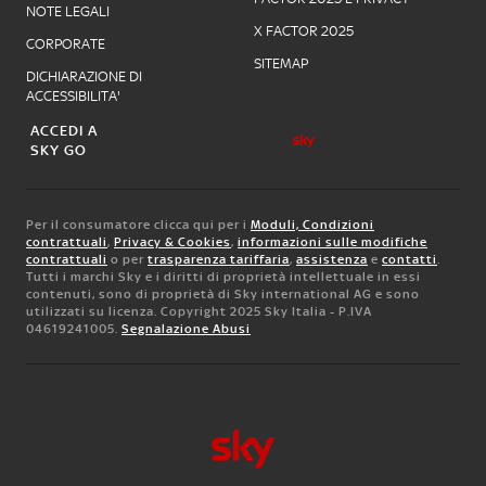
NOTE LEGALI
X FACTOR 2025
CORPORATE
SITEMAP
DICHIARAZIONE DI
ACCESSIBILITA'
ACCEDI A
SKY GO
Per il consumatore clicca qui per i
Moduli, Condizioni
contrattuali
,
Privacy & Cookies
,
informazioni sulle modifiche
contrattuali
o per
trasparenza tariffaria
,
assistenza
e
contatti
.
Tutti i marchi Sky e i diritti di proprietà intellettuale in essi
contenuti, sono di proprietà di Sky international AG e sono
utilizzati su licenza. Copyright 2025 Sky Italia - P.IVA
04619241005.
Segnalazione Abusi