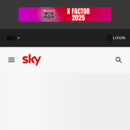
LOGIN
X
FACTOR
MASTERCHEF
PECHINO
EXPRESS
Cos’altro vedere:
PROGRAMMI SKY
Un mondo di offerte:
SKY.IT
NOW