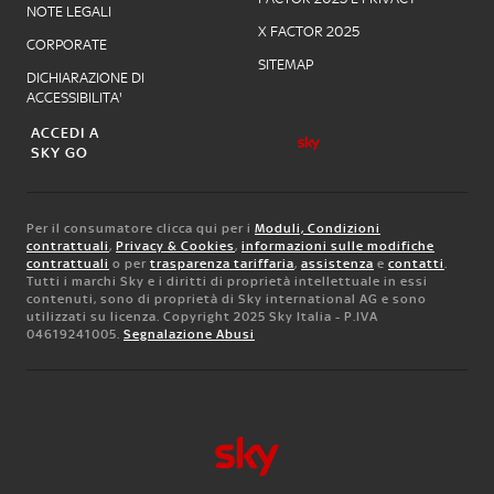
NOTE LEGALI
X FACTOR 2025
CORPORATE
SITEMAP
DICHIARAZIONE DI
ACCESSIBILITA'
ACCEDI A
SKY GO
Per il consumatore clicca qui per i
Moduli, Condizioni
contrattuali
,
Privacy & Cookies
,
informazioni sulle modifiche
contrattuali
o per
trasparenza tariffaria
,
assistenza
e
contatti
.
Tutti i marchi Sky e i diritti di proprietà intellettuale in essi
contenuti, sono di proprietà di Sky international AG e sono
utilizzati su licenza. Copyright 2025 Sky Italia - P.IVA
04619241005.
Segnalazione Abusi