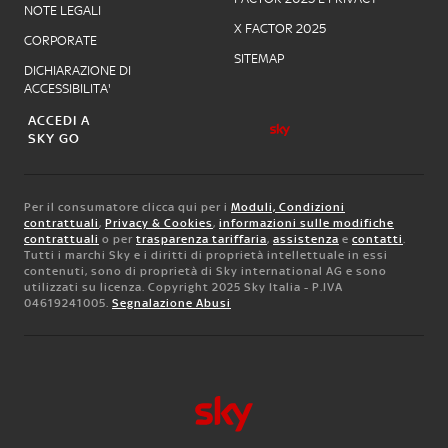
NOTE LEGALI
X FACTOR 2025
CORPORATE
SITEMAP
DICHIARAZIONE DI
ACCESSIBILITA'
ACCEDI A
SKY GO
Per il consumatore clicca qui per i
Moduli, Condizioni
contrattuali
,
Privacy & Cookies
,
informazioni sulle modifiche
contrattuali
o per
trasparenza tariffaria
,
assistenza
e
contatti
.
Tutti i marchi Sky e i diritti di proprietà intellettuale in essi
contenuti, sono di proprietà di Sky international AG e sono
utilizzati su licenza. Copyright 2025 Sky Italia - P.IVA
04619241005.
Segnalazione Abusi