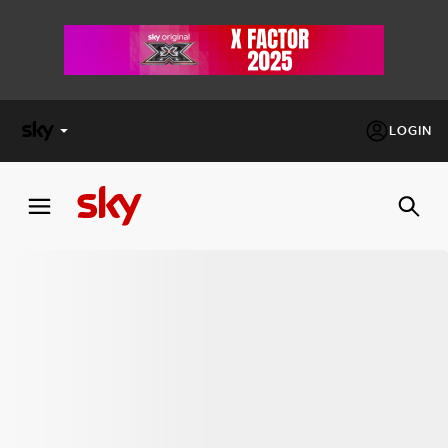
LOGIN
X
FACTOR
MASTERCHEF
PECHINO
EXPRESS
Cos’altro vedere:
PROGRAMMI SKY
Un mondo di offerte:
SKY.IT
NOW