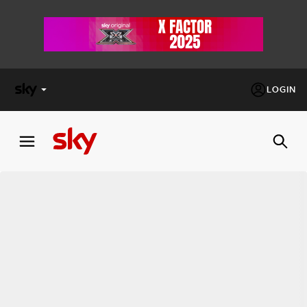
LOGIN
X
FACTOR
MASTERCHEF
PECHINO
EXPRESS
Cos’altro vedere:
PROGRAMMI SKY
Un mondo di offerte:
SKY.IT
NOW