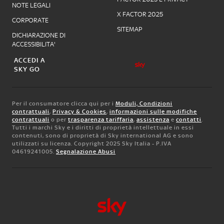
NOTE LEGALI
X FACTOR 2025
CORPORATE
SITEMAP
DICHIARAZIONE DI
ACCESSIBILITA'
ACCEDI A
SKY GO
Per il consumatore clicca qui per i
Moduli, Condizioni
contrattuali
,
Privacy & Cookies
,
informazioni sulle modifiche
contrattuali
o per
trasparenza tariffaria
,
assistenza
e
contatti
.
Tutti i marchi Sky e i diritti di proprietà intellettuale in essi
contenuti, sono di proprietà di Sky international AG e sono
utilizzati su licenza. Copyright 2025 Sky Italia - P.IVA
04619241005.
Segnalazione Abusi