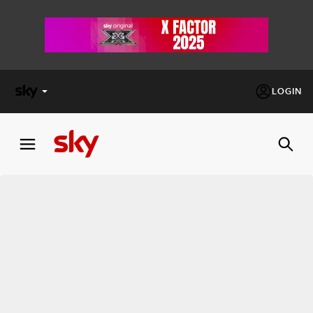
LOGIN
X
FACTOR
MASTERCHEF
PECHINO
EXPRESS
Cos’altro vedere:
PROGRAMMI SKY
Un mondo di offerte:
SKY.IT
NOW