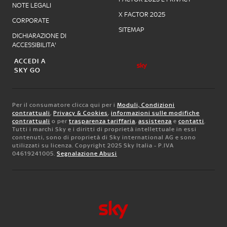
NOTE LEGALI
X FACTOR 2025
CORPORATE
SITEMAP
DICHIARAZIONE DI
ACCESSIBILITA'
ACCEDI A
SKY GO
Per il consumatore clicca qui per i
Moduli, Condizioni
contrattuali
,
Privacy & Cookies
,
informazioni sulle modifiche
contrattuali
o per
trasparenza tariffaria
,
assistenza
e
contatti
.
Tutti i marchi Sky e i diritti di proprietà intellettuale in essi
contenuti, sono di proprietà di Sky international AG e sono
utilizzati su licenza. Copyright 2025 Sky Italia - P.IVA
04619241005.
Segnalazione Abusi