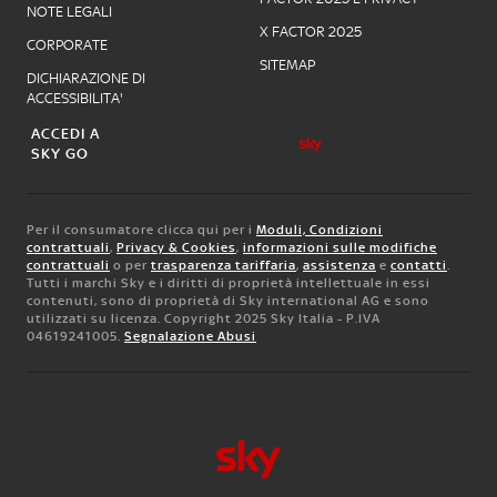
NOTE LEGALI
X FACTOR 2025
CORPORATE
SITEMAP
DICHIARAZIONE DI
ACCESSIBILITA'
ACCEDI A
SKY GO
Per il consumatore clicca qui per i
Moduli, Condizioni
contrattuali
,
Privacy & Cookies
,
informazioni sulle modifiche
contrattuali
o per
trasparenza tariffaria
,
assistenza
e
contatti
.
Tutti i marchi Sky e i diritti di proprietà intellettuale in essi
contenuti, sono di proprietà di Sky international AG e sono
utilizzati su licenza. Copyright 2025 Sky Italia - P.IVA
04619241005.
Segnalazione Abusi