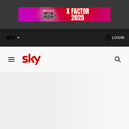
LOGIN
X
FACTOR
MASTERCHEF
PECHINO
EXPRESS
Cos’altro vedere:
PROGRAMMI SKY
Un mondo di offerte:
SKY.IT
NOW