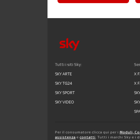
Tutti i siti Sky:
Ser
SKY ARTE
X 
SKY TG24
X 
SKY SPORT
SK
SKY VIDEO
SK
SPA
Per il consumatore clicca qui per i
Moduli, Co
assistenza
e
contatti
. Tutti i marchi Sky e i