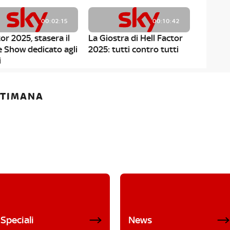
00:02:15
00:10:42
or 2025, stasera il
La Giostra di Hell Factor
e Show dedicato agli
2025: tutti contro tutti
i
ETTIMANA
Speciali
News