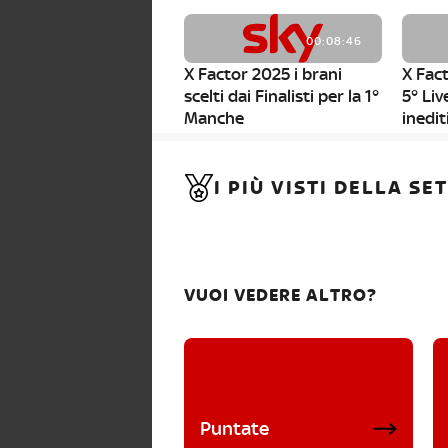
00:08:46
X Factor 2025 i brani
X Fact
scelti dai Finalisti per la 1°
5° Liv
Manche
inedit
00:01:11
I PIÙ VISTI DELLA S
X Factor 2025, da stasera
al via i nuovi Bootcamp!
VUOI VEDERE ALTRO?
Puntate