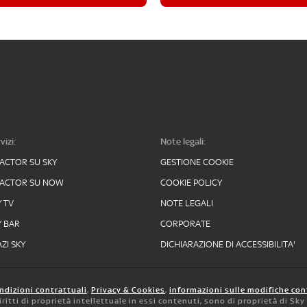
vizi:
Note legali:
FACTOR SU SKY
GESTIONE COOKIE
FACTOR SU NOW
COOKIE POLICY
Y TV
NOTE LEGALI
Y BAR
CORPORATE
ZI SKY
DICHIARAZIONE DI ACCESSIBILITA'
ndizioni contrattuali
,
Privacy & Cookies
,
informazioni sulle modifiche con
 diritti di proprietà intellettuale in essi contenuti, sono di proprietà di Sk