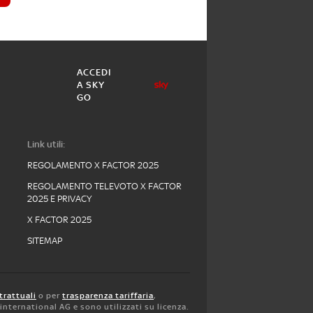
ACCEDI
A SKY
GO
Link utili:
REGOLAMENTO X FACTOR 2025
REGOLAMENTO TELEVOTO X FACTOR
2025 E PRIVACY
X FACTOR 2025
SITEMAP
trattuali
o per
trasparenza tariffaria
,
y international AG e sono utilizzati su licenza.