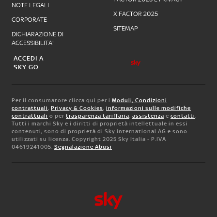
NOTE LEGALI
X FACTOR 2025
CORPORATE
SITEMAP
DICHIARAZIONE DI
ACCESSIBILITA'
ACCEDI A
SKY GO
Per il consumatore clicca qui per i
Moduli, Condizioni
contrattuali
,
Privacy & Cookies
,
informazioni sulle modifiche
contrattuali
o per
trasparenza tariffaria
,
assistenza
e
contatti
.
Tutti i marchi Sky e i diritti di proprietà intellettuale in essi
contenuti, sono di proprietà di Sky international AG e sono
utilizzati su licenza. Copyright 2025 Sky Italia - P.IVA
04619241005.
Segnalazione Abusi