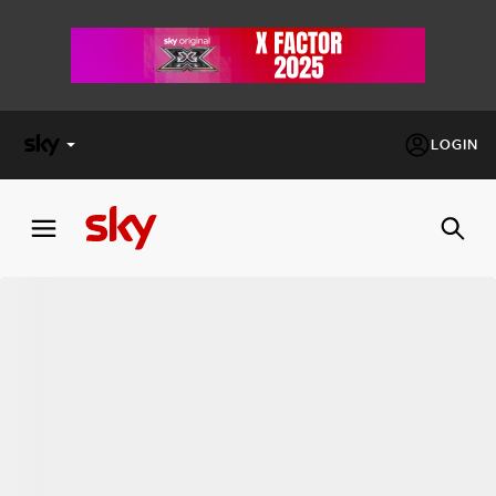
LOGIN
X
FACTOR
MASTERCHEF
PECHINO
EXPRESS
Cos’altro vedere:
PROGRAMMI SKY
Un mondo di offerte:
SKY.IT
NOW