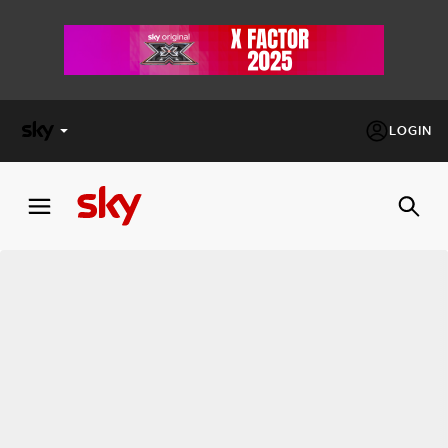
LOGIN
X
FACTOR
MASTERCHEF
PECHINO
EXPRESS
Cos’altro vedere:
PROGRAMMI SKY
Un mondo di offerte:
SKY.IT
NOW