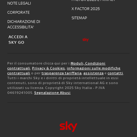
NOTE LEGALI
X FACTOR 2025
CORPORATE
SITEMAP
DICHIARAZIONE DI
ACCESSIBILITA'
ACCEDI A
SKY GO
Per il consumatore clicca qui per i
Moduli, Condizioni
contrattuali
,
Privacy & Cookies
,
informazioni sulle modifiche
contrattuali
o per
trasparenza tariffaria
,
assistenza
e
contatti
.
Tutti i marchi Sky e i diritti di proprietà intellettuale in essi
contenuti, sono di proprietà di Sky international AG e sono
utilizzati su licenza. Copyright 2025 Sky Italia - P.IVA
04619241005.
Segnalazione Abusi