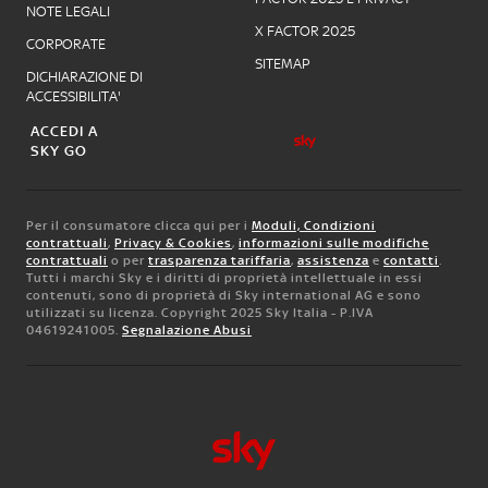
NOTE LEGALI
X FACTOR 2025
CORPORATE
SITEMAP
DICHIARAZIONE DI
ACCESSIBILITA'
ACCEDI A
SKY GO
Per il consumatore clicca qui per i
Moduli, Condizioni
contrattuali
,
Privacy & Cookies
,
informazioni sulle modifiche
contrattuali
o per
trasparenza tariffaria
,
assistenza
e
contatti
.
Tutti i marchi Sky e i diritti di proprietà intellettuale in essi
contenuti, sono di proprietà di Sky international AG e sono
utilizzati su licenza. Copyright 2025 Sky Italia - P.IVA
04619241005.
Segnalazione Abusi