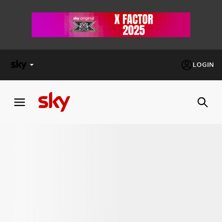
LOGIN
X
FACTOR
MASTERCHEF
PECHINO
EXPRESS
Cos’altro vedere:
PROGRAMMI SKY
Un mondo di offerte:
SKY.IT
NOW