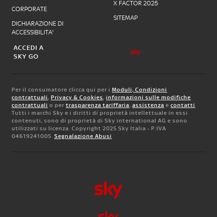
X FACTOR 2025
CORPORATE
SITEMAP
DICHIARAZIONE DI
ACCESSIBILITA'
ACCEDI A
SKY GO
Per il consumatore clicca qui per i
Moduli, Condizioni
contrattuali
,
Privacy & Cookies
,
informazioni sulle modifiche
contrattuali
o per
trasparenza tariffaria
,
assistenza
e
contatti
.
Tutti i marchi Sky e i diritti di proprietà intellettuale in essi
contenuti, sono di proprietà di Sky international AG e sono
utilizzati su licenza. Copyright 2025 Sky Italia - P.IVA
04619241005.
Segnalazione Abusi