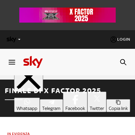
LOGIN
X
Condividi
FACTOR
MASTERCHEF
FINALE DI X FACTOR 2025
PECHINO
EXPRESS
Whatsapp
Telegram
Facebook
Twitter
Copia link
Cos’altro vedere:
PROGRAMMI SKY
Un mondo di offerte:
SKY.IT
IN EVIDENZA
NOW