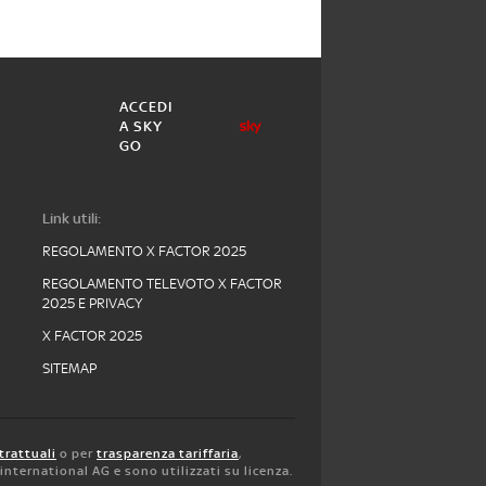
ACCEDI
A SKY
GO
Link utili:
REGOLAMENTO X FACTOR 2025
REGOLAMENTO TELEVOTO X FACTOR
2025 E PRIVACY
X FACTOR 2025
SITEMAP
trattuali
o per
trasparenza tariffaria
,
y international AG e sono utilizzati su licenza.