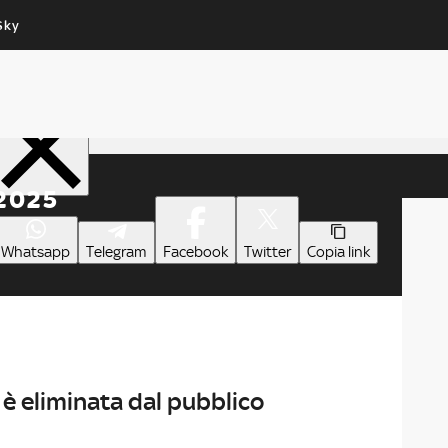
Sky
Cos’altro vedere:
Un mondo di offerte:
PROGRAMMI SKY
SKY.IT
Condividi
NOW
PECHINO EXPRESS
 2025
Whatsapp
Telegram
Facebook
Twitter
Copia link
 eliminata dal pubblico