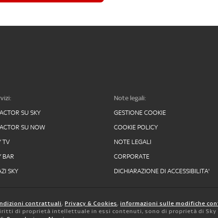
vizi:
Note legali:
FACTOR SU SKY
GESTIONE COOKIE
FACTOR SU NOW
COOKIE POLICY
Y TV
NOTE LEGALI
Y BAR
CORPORATE
ZI SKY
DICHIARAZIONE DI ACCESSIBILITA'
ndizioni contrattuali
,
Privacy & Cookies
,
informazioni sulle modifiche con
 diritti di proprietà intellettuale in essi contenuti, sono di proprietà di Sk