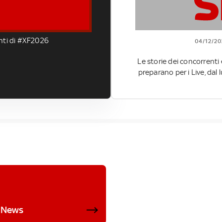
enti di #XF2026
04/12/20
Le storie dei concorrenti 
preparano per i Live, dal
News