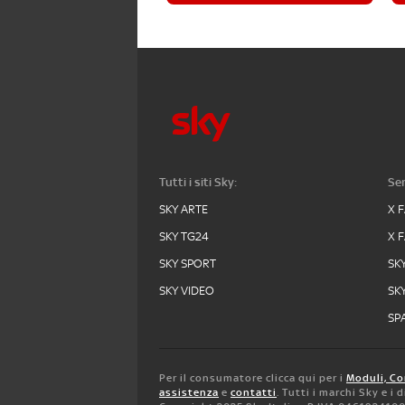
Tutti i siti Sky:
Ser
SKY ARTE
X 
SKY TG24
X 
SKY SPORT
SK
SKY VIDEO
SK
SPA
Per il consumatore clicca qui per i
Moduli, Co
assistenza
e
contatti
. Tutti i marchi Sky e i