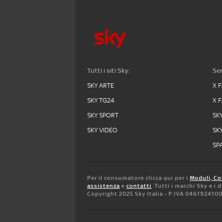
Tutti i siti Sky:
Ser
SKY ARTE
X 
SKY TG24
X 
SKY SPORT
SK
SKY VIDEO
SK
SPA
Per il consumatore clicca qui per i
Moduli, Co
assistenza
e
contatti
. Tutti i marchi Sky e i
Copyright 2025 Sky Italia - P.IVA 046192410