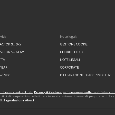
vizi:
Note legali:
FACTOR SU SKY
GESTIONE COOKIE
FACTOR SU NOW
COOKIE POLICY
Y TV
NOTE LEGALI
Y BAR
CORPORATE
ZI SKY
DICHIARAZIONE DI ACCESSIBILITA'
ndizioni contrattuali
,
Privacy & Cookies
,
informazioni sulle modifiche con
 diritti di proprietà intellettuale in essi contenuti, sono di proprietà di Sk
05.
Segnalazione Abusi