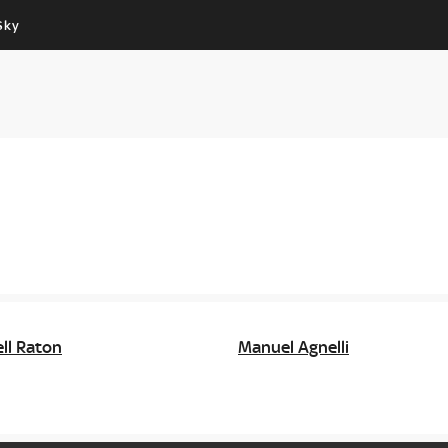
Sky
Cos’altro vedere:
Un mondo di offerte:
PROGRAMMI SKY
SKY.IT
NOW
PECHINO EXPRESS
ll Raton
Manuel Agnelli