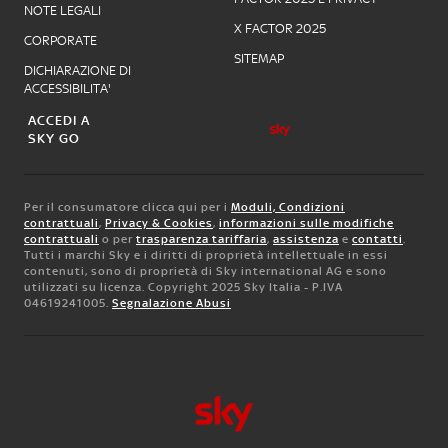
NOTE LEGALI
X FACTOR 2025
CORPORATE
SITEMAP
DICHIARAZIONE DI
ACCESSIBILITA'
ACCEDI A
SKY GO
Per il consumatore clicca qui per i
Moduli, Condizioni
contrattuali
,
Privacy & Cookies
,
informazioni sulle modifiche
contrattuali
o per
trasparenza tariffaria
,
assistenza
e
contatti
.
Tutti i marchi Sky e i diritti di proprietà intellettuale in essi
contenuti, sono di proprietà di Sky international AG e sono
utilizzati su licenza. Copyright 2025 Sky Italia - P.IVA
04619241005.
Segnalazione Abusi