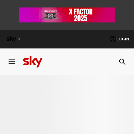
LOGIN
X
FACTOR
MASTERCHEF
PECHINO
EXPRESS
Cos’altro vedere:
PROGRAMMI SKY
Un mondo di offerte:
SKY.IT
NOW