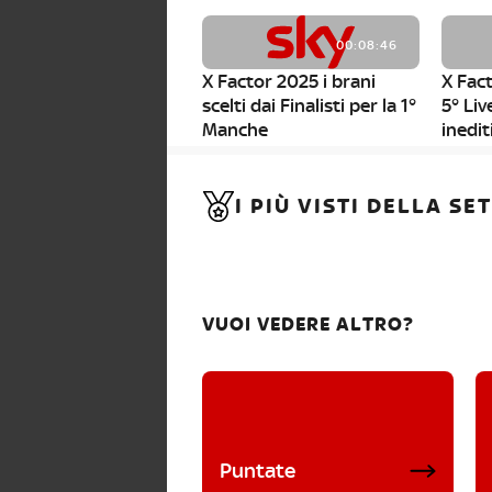
00:08:46
X Factor 2025 i brani
X Fact
scelti dai Finalisti per la 1°
5° Liv
Manche
inedit
00:01:11
I PIÙ VISTI DELLA S
X Factor 2025, da stasera
al via i nuovi Bootcamp!
VUOI VEDERE ALTRO?
Puntate