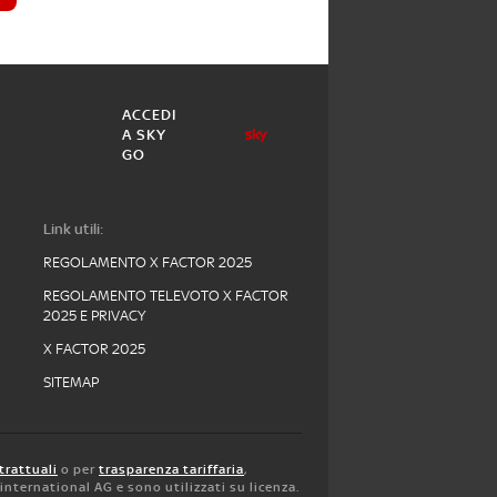
ACCEDI
A SKY
GO
Link utili:
REGOLAMENTO X FACTOR 2025
REGOLAMENTO TELEVOTO X FACTOR
2025 E PRIVACY
X FACTOR 2025
SITEMAP
trattuali
o per
trasparenza tariffaria
,
y international AG e sono utilizzati su licenza.