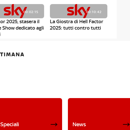
00:02:15
00:10:42
or 2025, stasera il
La Giostra di Hell Factor
e Show dedicato agli
2025: tutti contro tutti
i
ETTIMANA
Speciali
News