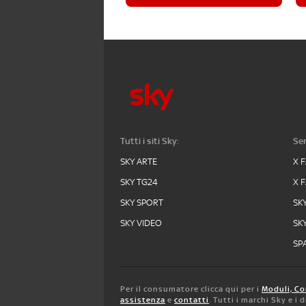
Tutti i siti Sky:
Ser
SKY ARTE
X 
SKY TG24
X 
SKY SPORT
SK
SKY VIDEO
SK
SPA
Per il consumatore clicca qui per i
Moduli, Co
assistenza
e
contatti
. Tutti i marchi Sky e i