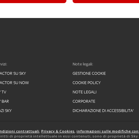
vizi:
Note legali:
FACTOR SU SKY
GESTIONE COOKIE
FACTOR SU NOW
COOKIE POLICY
Y TV
NOTE LEGALI
Y BAR
CORPORATE
ZI SKY
DICHIARAZIONE DI ACCESSIBILITA'
ndizioni contrattuali
,
Privacy & Cookies
,
informazioni sulle modifiche con
 diritti di proprietà intellettuale in essi contenuti, sono di proprietà di Sk