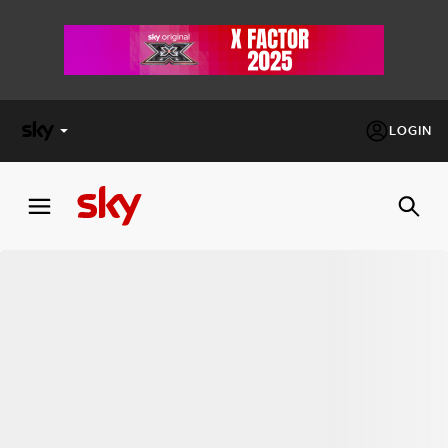
LOGIN
X
FACTOR
MASTERCHEF
PECHINO
EXPRESS
Cos’altro vedere:
PROGRAMMI SKY
Un mondo di offerte:
SKY.IT
NOW