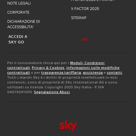
NOTE LEGALI
X FACTOR 2025
CORPORATE
SITEMAP
DICHIARAZIONE DI
ACCESSIBILITA'
ACCEDI A
SKY GO
Per il consumatore clicca qui per i
Moduli, Condizioni
contrattuali
,
Privacy & Cookies
,
informazioni sulle modifiche
contrattuali
o per
trasparenza tariffaria
,
assistenza
e
contatti
.
Tutti i marchi Sky e i diritti di proprietà intellettuale in essi
contenuti, sono di proprietà di Sky international AG e sono
utilizzati su licenza. Copyright 2025 Sky Italia - P.IVA
04619241005.
Segnalazione Abusi