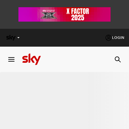
LOGIN
X
FACTOR
MASTERCHEF
PECHINO
EXPRESS
Cos’altro vedere:
PROGRAMMI SKY
Un mondo di offerte:
SKY.IT
NOW